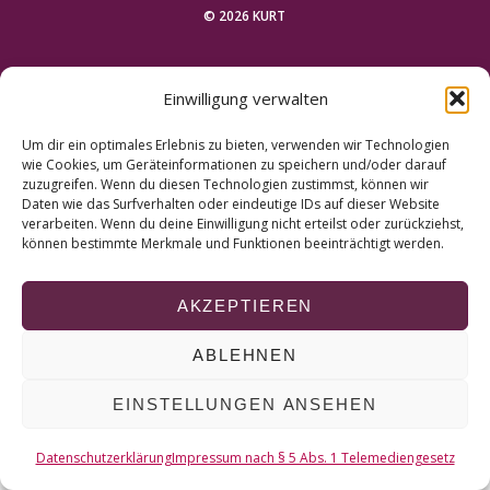
r
© 2026 KURT
c
h
NACH OBEN
f
Einwilligung verwalten
o
r
Um dir ein optimales Erlebnis zu bieten, verwenden wir Technologien
:
wie Cookies, um Geräteinformationen zu speichern und/oder darauf
zuzugreifen. Wenn du diesen Technologien zustimmst, können wir
Daten wie das Surfverhalten oder eindeutige IDs auf dieser Website
verarbeiten. Wenn du deine Einwilligung nicht erteilst oder zurückziehst,
können bestimmte Merkmale und Funktionen beeinträchtigt werden.
AKZEPTIEREN
ABLEHNEN
EINSTELLUNGEN ANSEHEN
Datenschutzerklärung
Impressum nach § 5 Abs. 1 Telemediengesetz