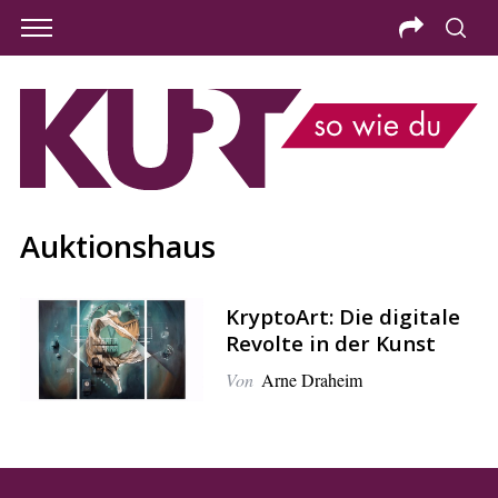
Auktionshaus
KryptoArt: Die digitale
Revolte in der Kunst
Von
Arne Draheim
S
e
a