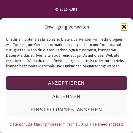
r
c
© 2026 KURT
h
f
NACH OBEN
Einwilligung verwalten
o
r
Um dir ein optimales Erlebnis zu bieten, verwenden wir Technologien
:
wie Cookies, um Geräteinformationen zu speichern und/oder darauf
zuzugreifen. Wenn du diesen Technologien zustimmst, können wir
Daten wie das Surfverhalten oder eindeutige IDs auf dieser Website
verarbeiten. Wenn du deine Einwilligung nicht erteilst oder zurückziehst,
können bestimmte Merkmale und Funktionen beeinträchtigt werden.
AKZEPTIEREN
ABLEHNEN
EINSTELLUNGEN ANSEHEN
Datenschutzerklärung
Impressum nach § 5 Abs. 1 Telemediengesetz