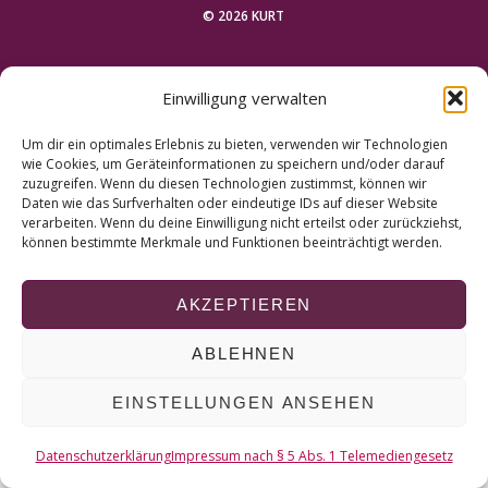
r
© 2026 KURT
c
h
NACH OBEN
f
Einwilligung verwalten
o
r
Um dir ein optimales Erlebnis zu bieten, verwenden wir Technologien
:
wie Cookies, um Geräteinformationen zu speichern und/oder darauf
zuzugreifen. Wenn du diesen Technologien zustimmst, können wir
Daten wie das Surfverhalten oder eindeutige IDs auf dieser Website
verarbeiten. Wenn du deine Einwilligung nicht erteilst oder zurückziehst,
können bestimmte Merkmale und Funktionen beeinträchtigt werden.
AKZEPTIEREN
ABLEHNEN
EINSTELLUNGEN ANSEHEN
Datenschutzerklärung
Impressum nach § 5 Abs. 1 Telemediengesetz