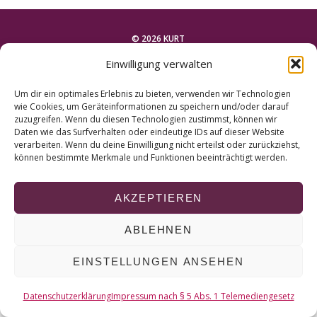
r
c
h
© 2026 KURT
f
Einwilligung verwalten
o
NACH OBEN
r
Um dir ein optimales Erlebnis zu bieten, verwenden wir Technologien
:
wie Cookies, um Geräteinformationen zu speichern und/oder darauf
zuzugreifen. Wenn du diesen Technologien zustimmst, können wir
Daten wie das Surfverhalten oder eindeutige IDs auf dieser Website
verarbeiten. Wenn du deine Einwilligung nicht erteilst oder zurückziehst,
können bestimmte Merkmale und Funktionen beeinträchtigt werden.
AKZEPTIEREN
ABLEHNEN
EINSTELLUNGEN ANSEHEN
Datenschutzerklärung
Impressum nach § 5 Abs. 1 Telemediengesetz