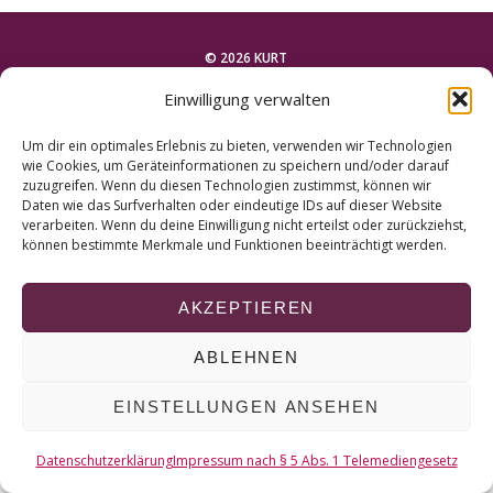
r
c
h
© 2026 KURT
f
Einwilligung verwalten
o
NACH OBEN
r
Um dir ein optimales Erlebnis zu bieten, verwenden wir Technologien
:
wie Cookies, um Geräteinformationen zu speichern und/oder darauf
zuzugreifen. Wenn du diesen Technologien zustimmst, können wir
Daten wie das Surfverhalten oder eindeutige IDs auf dieser Website
verarbeiten. Wenn du deine Einwilligung nicht erteilst oder zurückziehst,
können bestimmte Merkmale und Funktionen beeinträchtigt werden.
AKZEPTIEREN
ABLEHNEN
EINSTELLUNGEN ANSEHEN
Datenschutzerklärung
Impressum nach § 5 Abs. 1 Telemediengesetz