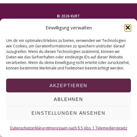
r
c
h
© 2026 KURT
f
Einwilligung verwalten
o
NACH OBEN
r
Um dir ein optimales Erlebnis zu bieten, verwenden wir Technologien
:
wie Cookies, um Geräteinformationen zu speichern und/oder darauf
zuzugreifen. Wenn du diesen Technologien zustimmst, können wir
Daten wie das Surfverhalten oder eindeutige IDs auf dieser Website
verarbeiten. Wenn du deine Einwilligung nicht erteilst oder zurückziehst,
können bestimmte Merkmale und Funktionen beeinträchtigt werden.
AKZEPTIEREN
ABLEHNEN
EINSTELLUNGEN ANSEHEN
Datenschutzerklärung
Impressum nach § 5 Abs. 1 Telemediengesetz