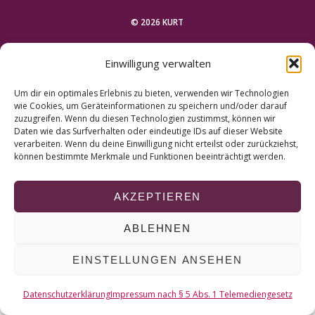
r
c
© 2026 KURT
h
f
NACH OBEN
Einwilligung verwalten
o
r
Um dir ein optimales Erlebnis zu bieten, verwenden wir Technologien
:
wie Cookies, um Geräteinformationen zu speichern und/oder darauf
zuzugreifen. Wenn du diesen Technologien zustimmst, können wir
Daten wie das Surfverhalten oder eindeutige IDs auf dieser Website
verarbeiten. Wenn du deine Einwilligung nicht erteilst oder zurückziehst,
können bestimmte Merkmale und Funktionen beeinträchtigt werden.
AKZEPTIEREN
ABLEHNEN
EINSTELLUNGEN ANSEHEN
Datenschutzerklärung
Impressum nach § 5 Abs. 1 Telemediengesetz