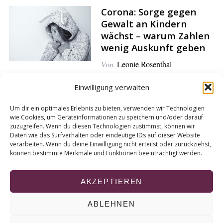
a
Corona: Sorge gegen
r
Gewalt an Kindern
c
wächst – warum Zahlen
h
wenig Auskunft geben
f
Von
Leonie Rosenthal
o
r
Einwilligung verwalten
:
Erstes Lagebild zur
Um dir ein optimales Erlebnis zu bieten, verwenden wir Technologien
Clankriminalität in
wie Cookies, um Geräteinformationen zu speichern und/oder darauf
zuzugreifen. Wenn du diesen Technologien zustimmst, können wir
NRW: Das Ruhrgebiet
Daten wie das Surfverhalten oder eindeutige IDs auf dieser Website
liegt an der Spitze
verarbeiten. Wenn du deine Einwilligung nicht erteilst oder zurückziehst,
können bestimmte Merkmale und Funktionen beeinträchtigt werden.
Von
Sina Osterholt
AKZEPTIEREN
ABLEHNEN
© 2026 KURT