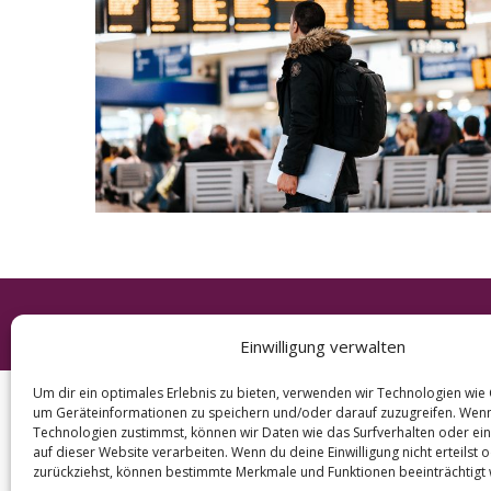
e
a
r
c
h
f
o
r
:
© 2026 KURT
Einwilligung verwalten
Um dir ein optimales Erlebnis zu bieten, verwenden wir Technologien wie
um Geräteinformationen zu speichern und/oder darauf zuzugreifen. Wen
Technologien zustimmst, können wir Daten wie das Surfverhalten oder ein
auf dieser Website verarbeiten. Wenn du deine Einwilligung nicht erteilst 
zurückziehst, können bestimmte Merkmale und Funktionen beeinträchtigt