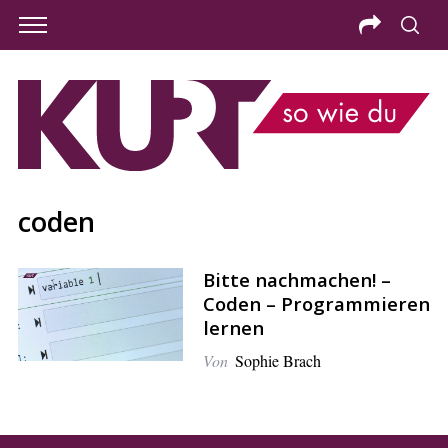
coden
Bitte nachmachen! –
Coden – Programmieren
lernen
Von
Sophie Brach
S
e
a