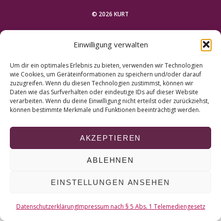
r
c
© 2026 KURT
h
f
NACH OBEN
Einwilligung verwalten
o
r
Um dir ein optimales Erlebnis zu bieten, verwenden wir Technologien
:
wie Cookies, um Geräteinformationen zu speichern und/oder darauf
zuzugreifen. Wenn du diesen Technologien zustimmst, können wir
Daten wie das Surfverhalten oder eindeutige IDs auf dieser Website
verarbeiten. Wenn du deine Einwilligung nicht erteilst oder zurückziehst,
können bestimmte Merkmale und Funktionen beeinträchtigt werden.
AKZEPTIEREN
ABLEHNEN
EINSTELLUNGEN ANSEHEN
Datenschutzerklärung
Impressum nach § 5 Abs. 1 Telemediengesetz