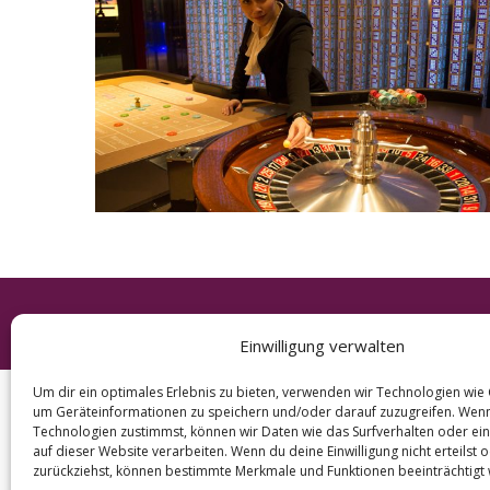
e
a
r
c
h
f
o
r
:
© 2026 KURT
Einwilligung verwalten
Um dir ein optimales Erlebnis zu bieten, verwenden wir Technologien wie
um Geräteinformationen zu speichern und/oder darauf zuzugreifen. Wen
Technologien zustimmst, können wir Daten wie das Surfverhalten oder ein
auf dieser Website verarbeiten. Wenn du deine Einwilligung nicht erteilst 
zurückziehst, können bestimmte Merkmale und Funktionen beeinträchtigt