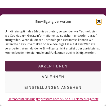
r
c
h
f
© 2026 KURT
Einwilligung verwalten
o
r
NACH OBEN
Um dir ein optimales Erlebnis zu bieten, verwenden wir Technologien
:
wie Cookies, um Geräteinformationen zu speichern und/oder darauf
zuzugreifen. Wenn du diesen Technologien zustimmst, können wir
Daten wie das Surfverhalten oder eindeutige IDs auf dieser Website
verarbeiten. Wenn du deine Einwilligung nicht erteilst oder zurückziehst,
können bestimmte Merkmale und Funktionen beeinträchtigt werden.
AKZEPTIEREN
ABLEHNEN
EINSTELLUNGEN ANSEHEN
Datenschutzerklärung
Impressum nach § 5 Abs. 1 Telemediengesetz