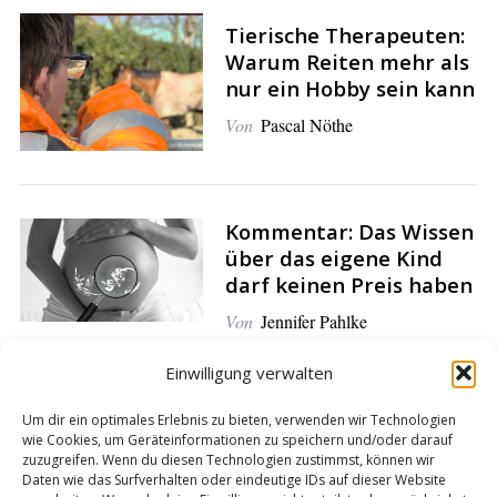
Tierische Therapeuten:
S
Warum Reiten mehr als
e
nur ein Hobby sein kann
a
r
Von
Pascal Nöthe
c
h
f
o
Kommentar: Das Wissen
r
über das eigene Kind
:
darf keinen Preis haben
Von
Jennifer Pahlke
Einwilligung verwalten
Kommentar: Der
Um dir ein optimales Erlebnis zu bieten, verwenden wir Technologien
vorgeburtliche Bluttest
wie Cookies, um Geräteinformationen zu speichern und/oder darauf
zuzugreifen. Wenn du diesen Technologien zustimmst, können wir
ist mehr als ein
Daten wie das Surfverhalten oder eindeutige IDs auf dieser Website