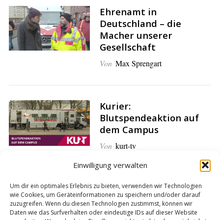
Ehrenamt in
S
Deutschland – die
e
Macher unserer
a
Gesellschaft
r
Von
Max Sprengart
c
h
f
o
Kurier:
r
Blutspendeaktion auf
:
dem Campus
Von
kurt-tv
Einwilligung verwalten
Um dir ein optimales Erlebnis zu bieten, verwenden wir Technologien
wie Cookies, um Geräteinformationen zu speichern und/oder darauf
NRW braucht Blut(-
zuzugreifen. Wenn du diesen Technologien zustimmst, können wir
spender)
Daten wie das Surfverhalten oder eindeutige IDs auf dieser Website