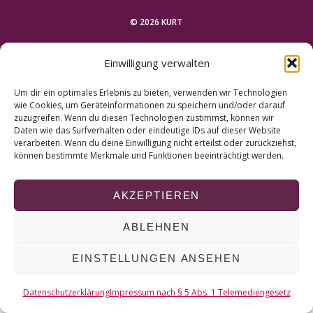
r
c
© 2026 KURT
h
f
NACH OBEN
Einwilligung verwalten
o
r
Um dir ein optimales Erlebnis zu bieten, verwenden wir Technologien
:
wie Cookies, um Geräteinformationen zu speichern und/oder darauf
zuzugreifen. Wenn du diesen Technologien zustimmst, können wir
Daten wie das Surfverhalten oder eindeutige IDs auf dieser Website
verarbeiten. Wenn du deine Einwilligung nicht erteilst oder zurückziehst,
können bestimmte Merkmale und Funktionen beeinträchtigt werden.
AKZEPTIEREN
ABLEHNEN
EINSTELLUNGEN ANSEHEN
Datenschutzerklärung
Impressum nach § 5 Abs. 1 Telemediengesetz