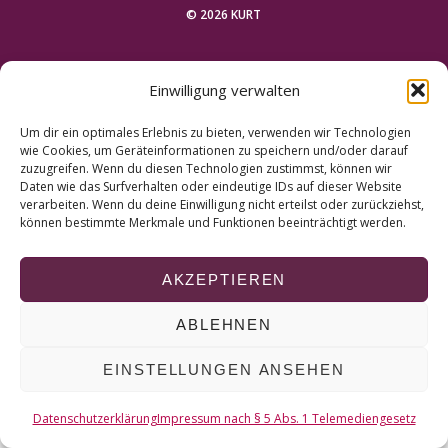
r
© 2026 KURT
c
h
NACH OBEN
f
Einwilligung verwalten
o
r
Um dir ein optimales Erlebnis zu bieten, verwenden wir Technologien
:
wie Cookies, um Geräteinformationen zu speichern und/oder darauf
zuzugreifen. Wenn du diesen Technologien zustimmst, können wir
Daten wie das Surfverhalten oder eindeutige IDs auf dieser Website
verarbeiten. Wenn du deine Einwilligung nicht erteilst oder zurückziehst,
können bestimmte Merkmale und Funktionen beeinträchtigt werden.
AKZEPTIEREN
ABLEHNEN
EINSTELLUNGEN ANSEHEN
Datenschutzerklärung
Impressum nach § 5 Abs. 1 Telemediengesetz