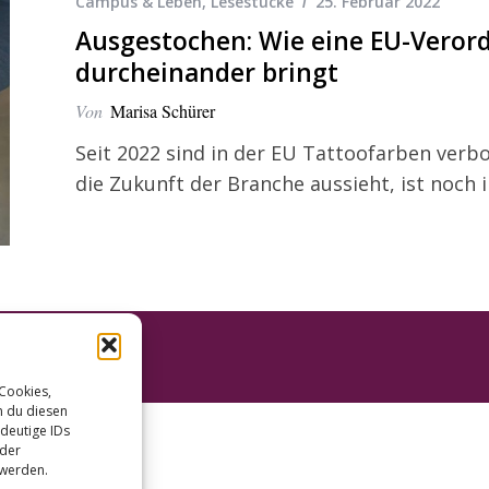
Campus & Leben
,
Lesestücke
25. Februar 2022
Ausgestochen: Wie eine EU-Veror
durcheinander bringt
Von
Marisa Schürer
Seit 2022 sind in der EU Tattoofarben verb
die Zukunft der Branche aussieht, ist noch
 Cookies,
n du diesen
deutige IDs
oder
 werden.