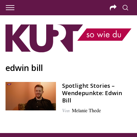
edwin bill
Spotlight Stories –
Wendepunkte: Edwin
Bill
Von
Melanie Thede
S
e
a