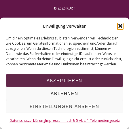
r
c
© 2026 KURT
h
f
NACH OBEN
Einwilligung verwalten
o
r
Um dir ein optimales Erlebnis zu bieten, verwenden wir Technologien
:
wie Cookies, um Geräteinformationen zu speichern und/oder darauf
zuzugreifen. Wenn du diesen Technologien zustimmst, können wir
Daten wie das Surfverhalten oder eindeutige IDs auf dieser Website
verarbeiten. Wenn du deine Einwilligung nicht erteilst oder zurückziehst,
können bestimmte Merkmale und Funktionen beeinträchtigt werden.
AKZEPTIEREN
ABLEHNEN
EINSTELLUNGEN ANSEHEN
Datenschutzerklärung
Impressum nach § 5 Abs. 1 Telemediengesetz