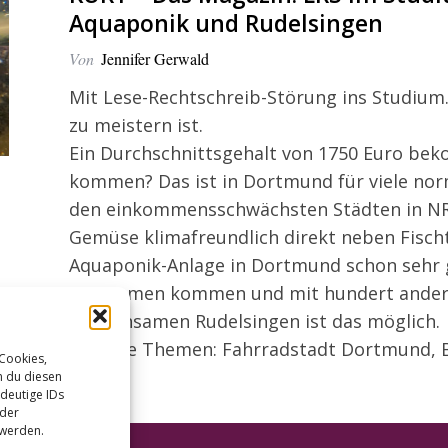
Aquaponik und Rudelsingen
Von
Jennifer Gerwald
Mit Lese-Rechtschreib-Störung ins Studium.
zu meistern ist.
Ein Durchschnittsgehalt von 1750 Euro be
kommen? Das ist in Dortmund für viele nor
den einkommensschwächsten Städten in N
Gemüse klimafreundlich direkt neben Fischt
Aquaponik-Anlage in Dortmund schon sehr 
Zusammen kommen und mit hundert ander
gemeinsamen Rudelsingen ist das möglich.
Weitere Themen: Fahrradstadt Dortmund, B
 Cookies,
n du diesen
deutige IDs
oder
 werden.