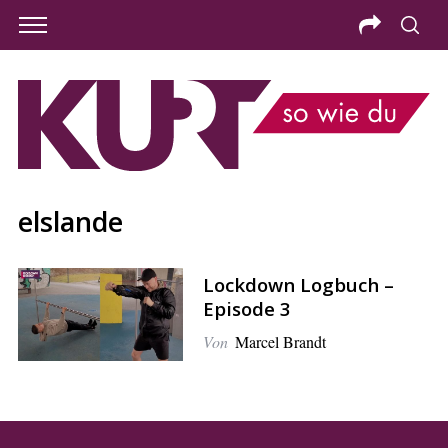
elslande
Lockdown Logbuch –
Episode 3
Von
Marcel Brandt
S
e
a