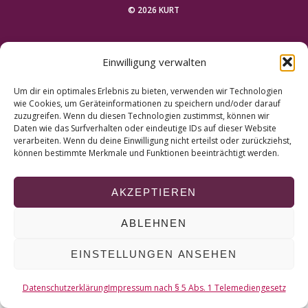
r
© 2026 KURT
c
h
NACH OBEN
f
Einwilligung verwalten
o
r
Um dir ein optimales Erlebnis zu bieten, verwenden wir Technologien
:
wie Cookies, um Geräteinformationen zu speichern und/oder darauf
zuzugreifen. Wenn du diesen Technologien zustimmst, können wir
Daten wie das Surfverhalten oder eindeutige IDs auf dieser Website
verarbeiten. Wenn du deine Einwilligung nicht erteilst oder zurückziehst,
können bestimmte Merkmale und Funktionen beeinträchtigt werden.
AKZEPTIEREN
ABLEHNEN
EINSTELLUNGEN ANSEHEN
Datenschutzerklärung
Impressum nach § 5 Abs. 1 Telemediengesetz