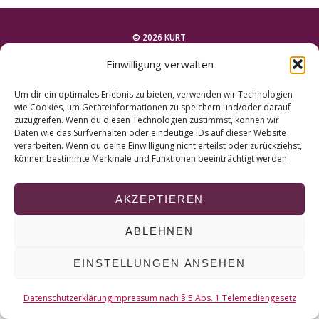
r
c
h
© 2026 KURT
f
Einwilligung verwalten
o
NACH OBEN
r
Um dir ein optimales Erlebnis zu bieten, verwenden wir Technologien
:
wie Cookies, um Geräteinformationen zu speichern und/oder darauf
zuzugreifen. Wenn du diesen Technologien zustimmst, können wir
Daten wie das Surfverhalten oder eindeutige IDs auf dieser Website
verarbeiten. Wenn du deine Einwilligung nicht erteilst oder zurückziehst,
können bestimmte Merkmale und Funktionen beeinträchtigt werden.
AKZEPTIEREN
ABLEHNEN
EINSTELLUNGEN ANSEHEN
Datenschutzerklärung
Impressum nach § 5 Abs. 1 Telemediengesetz