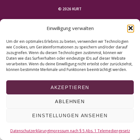
r
c
© 2026 KURT
h
f
NACH OBEN
Einwilligung verwalten
o
r
Um dir ein optimales Erlebnis zu bieten, verwenden wir Technologien
:
wie Cookies, um Geräteinformationen zu speichern und/oder darauf
zuzugreifen. Wenn du diesen Technologien zustimmst, können wir
Daten wie das Surfverhalten oder eindeutige IDs auf dieser Website
verarbeiten. Wenn du deine Einwilligung nicht erteilst oder zurückziehst,
können bestimmte Merkmale und Funktionen beeinträchtigt werden.
AKZEPTIEREN
ABLEHNEN
EINSTELLUNGEN ANSEHEN
Datenschutzerklärung
Impressum nach § 5 Abs. 1 Telemediengesetz