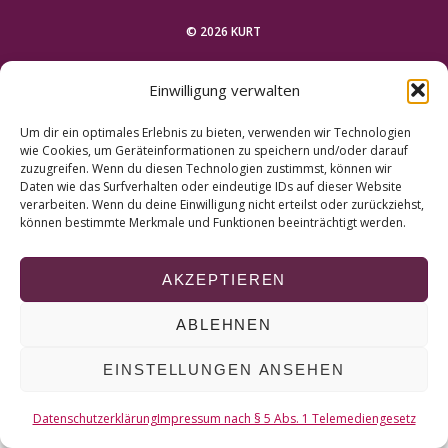
r
c
© 2026 KURT
h
f
NACH OBEN
Einwilligung verwalten
o
r
Um dir ein optimales Erlebnis zu bieten, verwenden wir Technologien
:
wie Cookies, um Geräteinformationen zu speichern und/oder darauf
zuzugreifen. Wenn du diesen Technologien zustimmst, können wir
Daten wie das Surfverhalten oder eindeutige IDs auf dieser Website
verarbeiten. Wenn du deine Einwilligung nicht erteilst oder zurückziehst,
können bestimmte Merkmale und Funktionen beeinträchtigt werden.
AKZEPTIEREN
ABLEHNEN
EINSTELLUNGEN ANSEHEN
Datenschutzerklärung
Impressum nach § 5 Abs. 1 Telemediengesetz