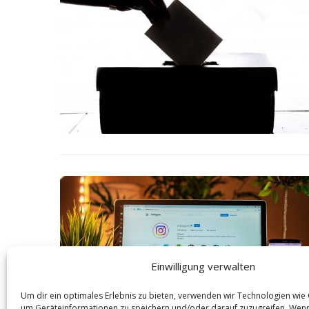
S
e
a
r
c
h
f
o
r
:
Einwilligung verwalten
Um dir ein optimales Erlebnis zu bieten, verwenden wir Technologien wie
um Geräteinformationen zu speichern und/oder darauf zuzugreifen. Wen