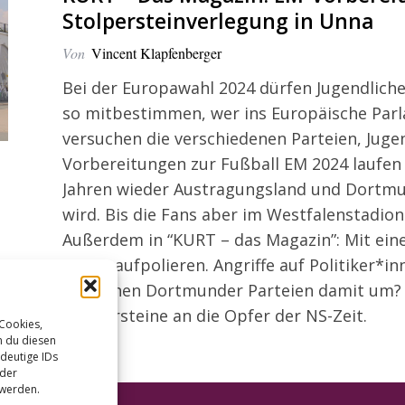
Stolpersteinverlegung in Unna
Von
Vincent Klapfenberger
Bei der Europawahl 2024 dürfen Jugendlich
so mitbestimmen, wer ins Europäische Parl
versuchen die verschiedenen Parteien, Juge
Vorbereitungen zur Fußball EM 2024 laufen
Jahren wieder Austragungsland und Dortmun
wird. Bis die Fans aber im Westfalenstadion
Außerdem in “KURT – das Magazin”: Mit e
Image aufpolieren. Angriffe auf Politiker*i
wie gehen Dortmunder Parteien damit um? I
Stolpersteine an die Opfer der NS-Zeit.
 Cookies,
n du diesen
deutige IDs
oder
 werden.