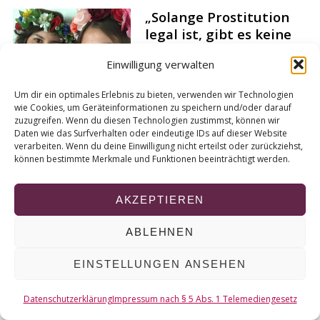
r
„Solange Prostitution
c
legal ist, gibt es keine
h
Gleichberechtigung in
f
Einwilligung verwalten
Deutschland“
o
r
Von
Charlotte Raskopf
Um dir ein optimales Erlebnis zu bieten, verwenden wir Technologien
:
wie Cookies, um Geräteinformationen zu speichern und/oder darauf
zuzugreifen. Wenn du diesen Technologien zustimmst, können wir
Daten wie das Surfverhalten oder eindeutige IDs auf dieser Website
verarbeiten. Wenn du deine Einwilligung nicht erteilst oder zurückziehst,
können bestimmte Merkmale und Funktionen beeinträchtigt werden.
© 2026 KURT
AKZEPTIEREN
NACH OBEN
ABLEHNEN
EINSTELLUNGEN ANSEHEN
Datenschutzerklärung
Impressum nach § 5 Abs. 1 Telemediengesetz