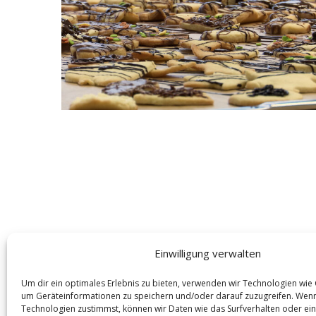
S
e
a
r
c
h
f
o
r
:
Einwilligung verwalten
Um dir ein optimales Erlebnis zu bieten, verwenden wir Technologien wie
um Geräteinformationen zu speichern und/oder darauf zuzugreifen. Wen
Technologien zustimmst, können wir Daten wie das Surfverhalten oder ein