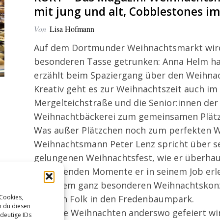
mit jung und alt, Cobblestones 
Von
Lisa Hofmann
Auf dem Dortmunder Weihnachtsmarkt wird
besonderen Tasse getrunken: Anna Helm hat
erzählt beim Spaziergang über den Weihnac
Kreativ geht es zur Weihnachtszeit auch im
Mergelteichstraße und die Senior:innen der 
Weihnachtbäckerei zum gemeinsamen Plätz
Was außer Plätzchen noch zum perfekten 
Weihnachtsmann Peter Lenz spricht über s
gelungenen Weihnachtsfest, wie er überh
berührenden Momente er in seinem Job erl
Bei einem ganz besonderen Weihnachtskonz
irischen Folk in den Fredenbaumpark.
 Cookies,
n du diesen
Und wie Weihnachten anderswo gefeiert wir
deutige IDs