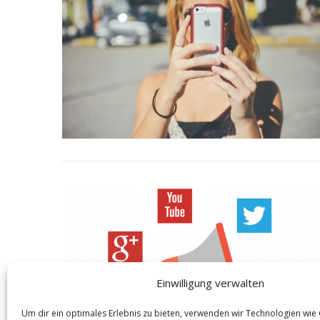
S
e
a
r
c
h
f
o
r
:
Einwilligung verwalten
Um dir ein optimales Erlebnis zu bieten, verwenden wir Technologien wie