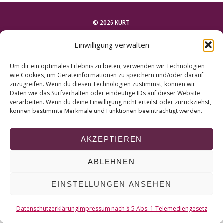
r
c
© 2026 KURT
h
f
Einwilligung verwalten
o
NACH OBEN
r
Um dir ein optimales Erlebnis zu bieten, verwenden wir Technologien
:
wie Cookies, um Geräteinformationen zu speichern und/oder darauf
zuzugreifen. Wenn du diesen Technologien zustimmst, können wir
Daten wie das Surfverhalten oder eindeutige IDs auf dieser Website
verarbeiten. Wenn du deine Einwilligung nicht erteilst oder zurückziehst,
können bestimmte Merkmale und Funktionen beeinträchtigt werden.
AKZEPTIEREN
ABLEHNEN
EINSTELLUNGEN ANSEHEN
Datenschutzerklärung
Impressum nach § 5 Abs. 1 Telemediengesetz