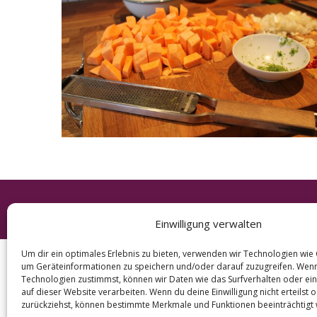
e
a
r
c
h
f
o
r
:
© 2026 KURT
Einwilligung verwalten
Um dir ein optimales Erlebnis zu bieten, verwenden wir Technologien wie
um Geräteinformationen zu speichern und/oder darauf zuzugreifen. Wen
Technologien zustimmst, können wir Daten wie das Surfverhalten oder ein
auf dieser Website verarbeiten. Wenn du deine Einwilligung nicht erteilst 
zurückziehst, können bestimmte Merkmale und Funktionen beeinträchtigt