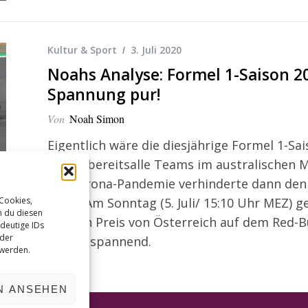
Kultur & Sport
3. Juli 2020
Noahs Analyse: Formel 1-Saison 202
Spannung pur!
Von
Noah Simon
Eigentlich wäre die diesjährige Formel 1-Sa
waren bereitsalle Teams im australischen 
Die Corona-Pandemie verhinderte dann den 
 Cookies,
Erste. Am Sonntag (5. Juli/ 15:10 Uhr MEZ) g
n du diesen
Großen Preis von Österreich auf dem Red-Bu
deutige IDs
oder
richtig spannend.
 werden.
N ANSEHEN