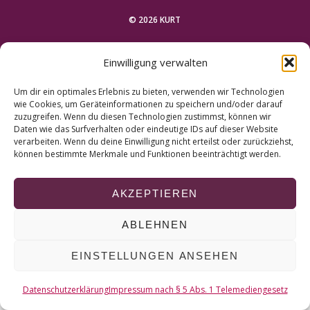
r
c
© 2026 KURT
h
f
NACH OBEN
Einwilligung verwalten
o
r
Um dir ein optimales Erlebnis zu bieten, verwenden wir Technologien
:
wie Cookies, um Geräteinformationen zu speichern und/oder darauf
zuzugreifen. Wenn du diesen Technologien zustimmst, können wir
Daten wie das Surfverhalten oder eindeutige IDs auf dieser Website
verarbeiten. Wenn du deine Einwilligung nicht erteilst oder zurückziehst,
können bestimmte Merkmale und Funktionen beeinträchtigt werden.
AKZEPTIEREN
ABLEHNEN
EINSTELLUNGEN ANSEHEN
Datenschutzerklärung
Impressum nach § 5 Abs. 1 Telemediengesetz