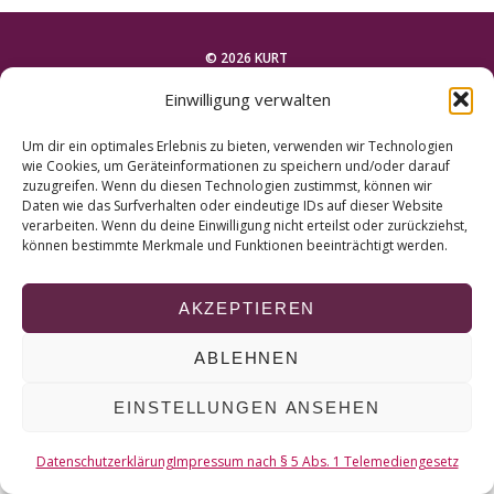
r
c
h
© 2026 KURT
f
Einwilligung verwalten
o
NACH OBEN
r
Um dir ein optimales Erlebnis zu bieten, verwenden wir Technologien
:
wie Cookies, um Geräteinformationen zu speichern und/oder darauf
zuzugreifen. Wenn du diesen Technologien zustimmst, können wir
Daten wie das Surfverhalten oder eindeutige IDs auf dieser Website
verarbeiten. Wenn du deine Einwilligung nicht erteilst oder zurückziehst,
können bestimmte Merkmale und Funktionen beeinträchtigt werden.
AKZEPTIEREN
ABLEHNEN
EINSTELLUNGEN ANSEHEN
Datenschutzerklärung
Impressum nach § 5 Abs. 1 Telemediengesetz