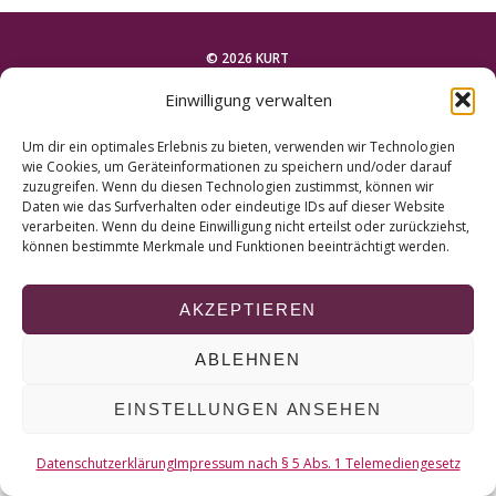
r
c
h
© 2026 KURT
f
Einwilligung verwalten
o
NACH OBEN
r
Um dir ein optimales Erlebnis zu bieten, verwenden wir Technologien
:
wie Cookies, um Geräteinformationen zu speichern und/oder darauf
zuzugreifen. Wenn du diesen Technologien zustimmst, können wir
Daten wie das Surfverhalten oder eindeutige IDs auf dieser Website
verarbeiten. Wenn du deine Einwilligung nicht erteilst oder zurückziehst,
können bestimmte Merkmale und Funktionen beeinträchtigt werden.
AKZEPTIEREN
ABLEHNEN
EINSTELLUNGEN ANSEHEN
Datenschutzerklärung
Impressum nach § 5 Abs. 1 Telemediengesetz