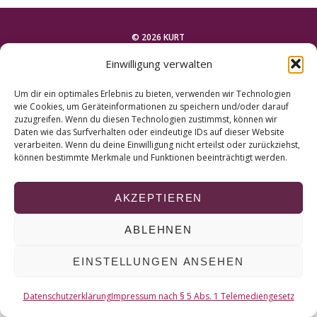
r
c
h
© 2026 KURT
f
Einwilligung verwalten
o
NACH OBEN
r
Um dir ein optimales Erlebnis zu bieten, verwenden wir Technologien
:
wie Cookies, um Geräteinformationen zu speichern und/oder darauf
zuzugreifen. Wenn du diesen Technologien zustimmst, können wir
Daten wie das Surfverhalten oder eindeutige IDs auf dieser Website
verarbeiten. Wenn du deine Einwilligung nicht erteilst oder zurückziehst,
können bestimmte Merkmale und Funktionen beeinträchtigt werden.
AKZEPTIEREN
ABLEHNEN
EINSTELLUNGEN ANSEHEN
Datenschutzerklärung
Impressum nach § 5 Abs. 1 Telemediengesetz