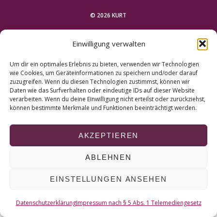
r
c
© 2026 KURT
h
f
NACH OBEN
Einwilligung verwalten
o
r
Um dir ein optimales Erlebnis zu bieten, verwenden wir Technologien
:
wie Cookies, um Geräteinformationen zu speichern und/oder darauf
zuzugreifen. Wenn du diesen Technologien zustimmst, können wir
Daten wie das Surfverhalten oder eindeutige IDs auf dieser Website
verarbeiten. Wenn du deine Einwilligung nicht erteilst oder zurückziehst,
können bestimmte Merkmale und Funktionen beeinträchtigt werden.
AKZEPTIEREN
ABLEHNEN
EINSTELLUNGEN ANSEHEN
Datenschutzerklärung
Impressum nach § 5 Abs. 1 Telemediengesetz