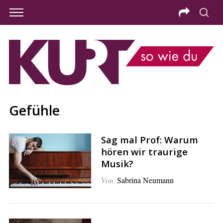
Gefühle
Sag mal Prof: Warum
hören wir traurige
Musik?
Von
Sabrina Neumann
S
e
a