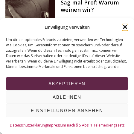
Sag mal Prof: Warum
r
weinen wir?
c
h
Von
Katharina Hensel
f
Einwilligung verwalten
o
r
Um dir ein optimales Erlebnis zu bieten, verwenden wir Technologien
:
wie Cookies, um Geräteinformationen zu speichern und/oder darauf
zuzugreifen. Wenn du diesen Technologien zustimmst, können wir
© 2026 KURT
Daten wie das Surfverhalten oder eindeutige IDs auf dieser Website
verarbeiten. Wenn du deine Einwilligung nicht erteilst oder zurückziehst,
können bestimmte Merkmale und Funktionen beeinträchtigt werden.
NACH OBEN
AKZEPTIEREN
ABLEHNEN
EINSTELLUNGEN ANSEHEN
Datenschutzerklärung
Impressum nach § 5 Abs. 1 Telemediengesetz