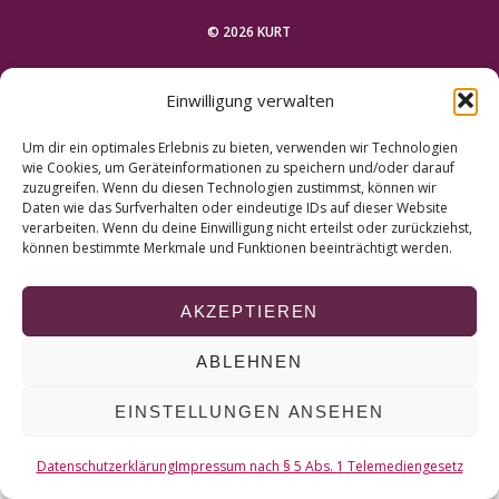
r
c
© 2026 KURT
h
f
NACH OBEN
Einwilligung verwalten
o
r
Um dir ein optimales Erlebnis zu bieten, verwenden wir Technologien
:
wie Cookies, um Geräteinformationen zu speichern und/oder darauf
zuzugreifen. Wenn du diesen Technologien zustimmst, können wir
Daten wie das Surfverhalten oder eindeutige IDs auf dieser Website
verarbeiten. Wenn du deine Einwilligung nicht erteilst oder zurückziehst,
können bestimmte Merkmale und Funktionen beeinträchtigt werden.
AKZEPTIEREN
ABLEHNEN
EINSTELLUNGEN ANSEHEN
Datenschutzerklärung
Impressum nach § 5 Abs. 1 Telemediengesetz