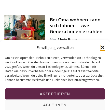
e
a
r
c
Bei Oma wohnen kann
h
sich lohnen – zwei
f
Generationen erzählen
o
Von
Marie Boms
r
:
Einwilligung verwalten
Um dir ein optimales Erlebnis zu bieten, verwenden wir Technologien
Faszination Brettspiele
wie Cookies, um Geräteinformationen zu speichern und/oder darauf
zuzugreifen. Wenn du diesen Technologien zustimmst, können wir
– Hat es sich
Daten wie das Surfverhalten oder eindeutige IDs auf dieser Website
ausgespielt?
verarbeiten. Wenn du deine Einwilligung nicht erteilst oder zurückziehst,
können bestimmte Merkmale und Funktionen beeinträchtigt werden.
Von
Mercedes Gonzalez Grote
AKZEPTIEREN
ABLEHNEN