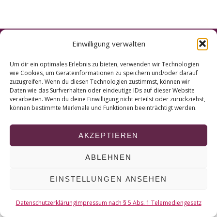
r
c
h
f
Einwilligung verwalten
o
© 2026 KURT
r
Um dir ein optimales Erlebnis zu bieten, verwenden wir Technologien
:
wie Cookies, um Geräteinformationen zu speichern und/oder darauf
NACH OBEN
zuzugreifen. Wenn du diesen Technologien zustimmst, können wir
Daten wie das Surfverhalten oder eindeutige IDs auf dieser Website
verarbeiten. Wenn du deine Einwilligung nicht erteilst oder zurückziehst,
können bestimmte Merkmale und Funktionen beeinträchtigt werden.
AKZEPTIEREN
ABLEHNEN
EINSTELLUNGEN ANSEHEN
Datenschutzerklärung
Impressum nach § 5 Abs. 1 Telemediengesetz