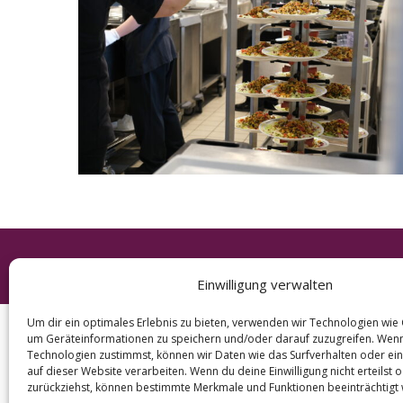
e
a
r
c
h
f
o
r
:
© 2026 KURT
Einwilligung verwalten
Um dir ein optimales Erlebnis zu bieten, verwenden wir Technologien wie
um Geräteinformationen zu speichern und/oder darauf zuzugreifen. Wen
Technologien zustimmst, können wir Daten wie das Surfverhalten oder ein
auf dieser Website verarbeiten. Wenn du deine Einwilligung nicht erteilst 
zurückziehst, können bestimmte Merkmale und Funktionen beeinträchtigt