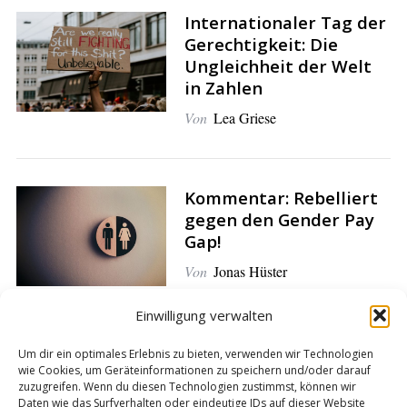
Internationaler Tag der
Gerechtigkeit: Die
S
e
Ungleichheit der Welt
a
in Zahlen
r
Von
Lea Griese
c
h
f
o
Kommentar: Rebelliert
r
gegen den Gender Pay
:
Gap!
Von
Jonas Hüster
Einwilligung verwalten
Gesetz zeigt kaum
Um dir ein optimales Erlebnis zu bieten, verwenden wir Technologien
Wirkung: Nur wenige
wie Cookies, um Geräteinformationen zu speichern und/oder darauf
zuzugreifen. Wenn du diesen Technologien zustimmst, können wir
fragen nach dem Gehalt
Daten wie das Surfverhalten oder eindeutige IDs auf dieser Website