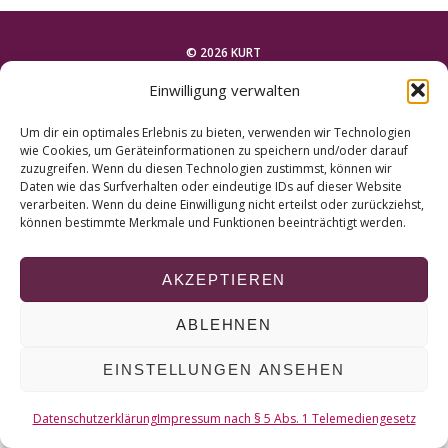
r
c
h
© 2026 KURT
f
Einwilligung verwalten
o
NACH OBEN
r
Um dir ein optimales Erlebnis zu bieten, verwenden wir Technologien
:
wie Cookies, um Geräteinformationen zu speichern und/oder darauf
zuzugreifen. Wenn du diesen Technologien zustimmst, können wir
Daten wie das Surfverhalten oder eindeutige IDs auf dieser Website
verarbeiten. Wenn du deine Einwilligung nicht erteilst oder zurückziehst,
können bestimmte Merkmale und Funktionen beeinträchtigt werden.
AKZEPTIEREN
ABLEHNEN
EINSTELLUNGEN ANSEHEN
Datenschutzerklärung
Impressum nach § 5 Abs. 1 Telemediengesetz