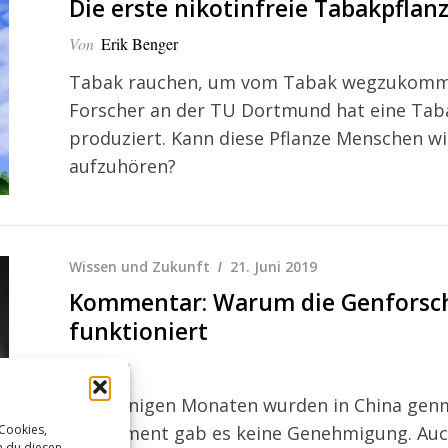
Die erste nikotinfreie Tabakpfl
Von
Erik Benger
Tabak rauchen, um vom Tabak wegzukommen
Forscher an der TU Dortmund hat eine Tabak
produziert. Kann diese Pflanze Menschen wi
aufzuhören?
Wissen und Zukunft
21. Juni 2019
Kommentar: Warum die Genforsc
funktioniert
Von
Kurt
Vor wenigen Monaten wurden in China genm
Experiment gab es keine Genehmigung. Auch
 Cookies,
n du diesen