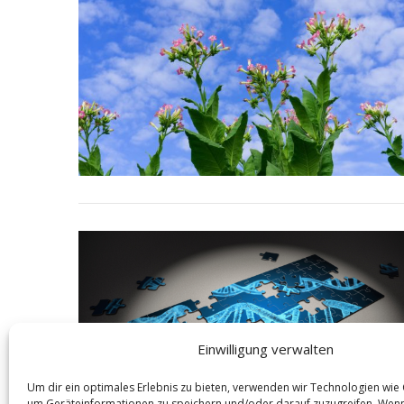
S
e
a
r
c
h
f
o
r
:
Einwilligung verwalten
Um dir ein optimales Erlebnis zu bieten, verwenden wir Technologien wie
um Geräteinformationen zu speichern und/oder darauf zuzugreifen. Wen