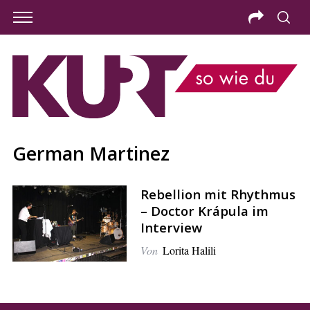
German Martinez
Rebellion mit Rhythmus
– Doctor Krápula im
Interview
Von
Lorita Halili
S
e
a