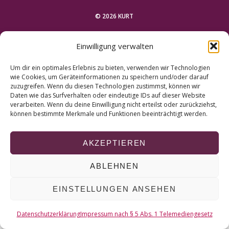
r
c
© 2026 KURT
h
f
NACH OBEN
Einwilligung verwalten
o
r
Um dir ein optimales Erlebnis zu bieten, verwenden wir Technologien
:
wie Cookies, um Geräteinformationen zu speichern und/oder darauf
zuzugreifen. Wenn du diesen Technologien zustimmst, können wir
Daten wie das Surfverhalten oder eindeutige IDs auf dieser Website
verarbeiten. Wenn du deine Einwilligung nicht erteilst oder zurückziehst,
können bestimmte Merkmale und Funktionen beeinträchtigt werden.
AKZEPTIEREN
ABLEHNEN
EINSTELLUNGEN ANSEHEN
Datenschutzerklärung
Impressum nach § 5 Abs. 1 Telemediengesetz