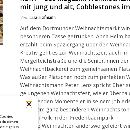
mit jung und alt, Cobblestones 
Von
Lisa Hofmann
Auf dem Dortmunder Weihnachtsmarkt wird
besonderen Tasse getrunken: Anna Helm hat
erzählt beim Spaziergang über den Weihnac
Kreativ geht es zur Weihnachtszeit auch im
Mergelteichstraße und die Senior:innen der 
Weihnachtbäckerei zum gemeinsamen Plätz
Was außer Plätzchen noch zum perfekten 
Weihnachtsmann Peter Lenz spricht über s
gelungenen Weihnachtsfest, wie er überh
berührenden Momente er in seinem Job erl
Bei einem ganz besonderen Weihnachtskonz
irischen Folk in den Fredenbaumpark.
 Cookies,
n du diesen
Und wie Weihnachten anderswo gefeiert wir
deutige IDs