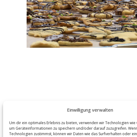
S
e
a
r
c
h
f
o
r
:
Einwilligung verwalten
Um dir ein optimales Erlebnis zu bieten, verwenden wir Technologien wie
um Geräteinformationen zu speichern und/oder darauf zuzugreifen. Wen
Technologien zustimmst, können wir Daten wie das Surfverhalten oder ein