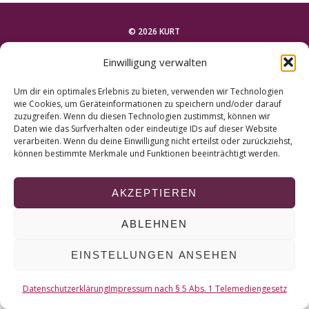
r
c
© 2026 KURT
h
f
Einwilligung verwalten
o
NACH OBEN
r
Um dir ein optimales Erlebnis zu bieten, verwenden wir Technologien
:
wie Cookies, um Geräteinformationen zu speichern und/oder darauf
zuzugreifen. Wenn du diesen Technologien zustimmst, können wir
Daten wie das Surfverhalten oder eindeutige IDs auf dieser Website
verarbeiten. Wenn du deine Einwilligung nicht erteilst oder zurückziehst,
können bestimmte Merkmale und Funktionen beeinträchtigt werden.
AKZEPTIEREN
ABLEHNEN
EINSTELLUNGEN ANSEHEN
Datenschutzerklärung
Impressum nach § 5 Abs. 1 Telemediengesetz