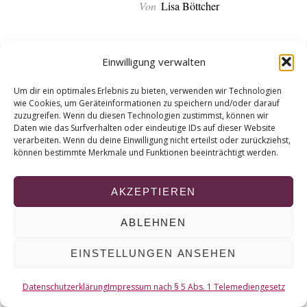
r
Von
Lisa Böttcher
c
h
f
Einwilligung verwalten
o
r
© 2026 KURT
Um dir ein optimales Erlebnis zu bieten, verwenden wir Technologien
:
wie Cookies, um Geräteinformationen zu speichern und/oder darauf
zuzugreifen. Wenn du diesen Technologien zustimmst, können wir
NACH OBEN
Daten wie das Surfverhalten oder eindeutige IDs auf dieser Website
verarbeiten. Wenn du deine Einwilligung nicht erteilst oder zurückziehst,
können bestimmte Merkmale und Funktionen beeinträchtigt werden.
AKZEPTIEREN
ABLEHNEN
EINSTELLUNGEN ANSEHEN
Datenschutzerklärung
Impressum nach § 5 Abs. 1 Telemediengesetz