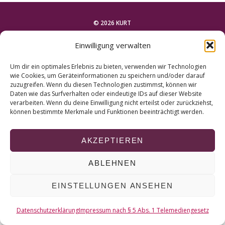
r
c
© 2026 KURT
h
f
Einwilligung verwalten
o
NACH OBEN
r
Um dir ein optimales Erlebnis zu bieten, verwenden wir Technologien
:
wie Cookies, um Geräteinformationen zu speichern und/oder darauf
zuzugreifen. Wenn du diesen Technologien zustimmst, können wir
Daten wie das Surfverhalten oder eindeutige IDs auf dieser Website
verarbeiten. Wenn du deine Einwilligung nicht erteilst oder zurückziehst,
können bestimmte Merkmale und Funktionen beeinträchtigt werden.
AKZEPTIEREN
ABLEHNEN
EINSTELLUNGEN ANSEHEN
Datenschutzerklärung
Impressum nach § 5 Abs. 1 Telemediengesetz