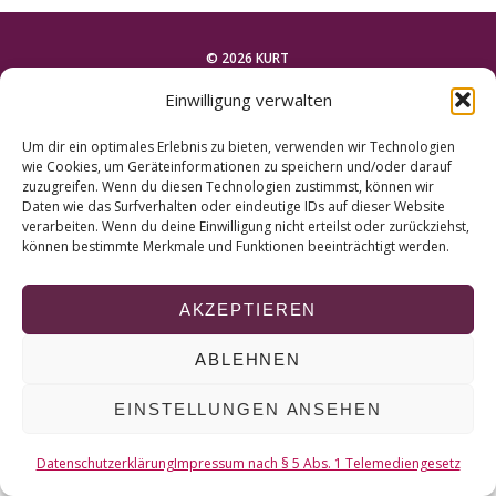
r
c
h
© 2026 KURT
f
Einwilligung verwalten
o
NACH OBEN
r
Um dir ein optimales Erlebnis zu bieten, verwenden wir Technologien
:
wie Cookies, um Geräteinformationen zu speichern und/oder darauf
zuzugreifen. Wenn du diesen Technologien zustimmst, können wir
Daten wie das Surfverhalten oder eindeutige IDs auf dieser Website
verarbeiten. Wenn du deine Einwilligung nicht erteilst oder zurückziehst,
können bestimmte Merkmale und Funktionen beeinträchtigt werden.
AKZEPTIEREN
ABLEHNEN
EINSTELLUNGEN ANSEHEN
Datenschutzerklärung
Impressum nach § 5 Abs. 1 Telemediengesetz